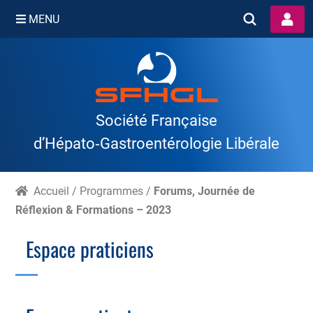
MENU
Skip
to
content
Société Française
d’Hépato‑Gastroentérologie Libérale
Accueil
/
Programmes
/
Forums, Journée de
Réflexion & Formations – 2023
Espace praticiens
Branche Scientifique
Branche Professionnelle