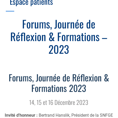
Espace patients
Échographie
Cotation des actes, lien avec les syndicats
Endoscopie
Gestion, Fiscalité, Innovation & Retraite
Forums, Journée de
Estomac
Gastro-pédiatrie
Juridique
Réflexion & Formations –
Foie
Hépatologie
Plateau technique
Nutrition
2023
MICI
Pancréas
Motricité
Rectum et anus
Nutrition
Forums, Journée de Réflexion &
Tube digestif
Proctologie
Formations 2023
Annuaire
Cellule d’Aide à la Recherche Clinique
Colobox
14, 15 et 16 Décembre 2023
My MICI Book
Invité d'honneur :
Bertrand Hanslik, Président de la SNFGE
Qu’est-ce que la coloscopie ?