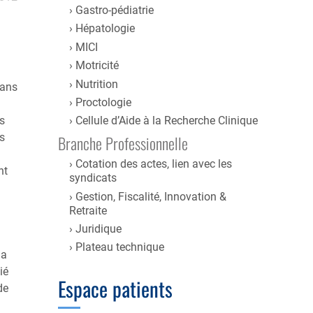
Gastro-pédiatrie
Hépatologie
MICI
Motricité
Nutrition
dans
Proctologie
s
Cellule d’Aide à la Recherche Clinique
es
Branche Professionnelle
Cotation des actes, lien avec les
nt
syndicats
Gestion, Fiscalité, Innovation &
Retraite
Juridique
Plateau technique
 a
ié
Espace patients
de