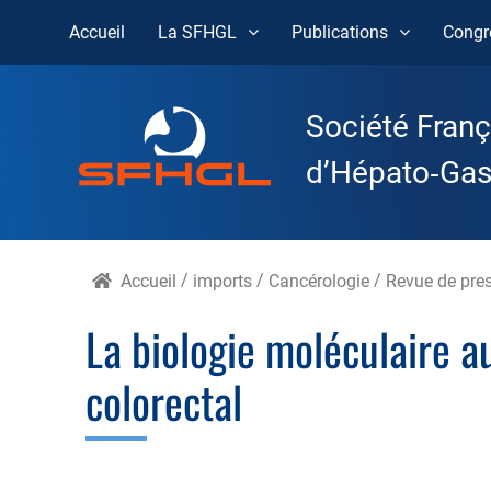
Accueil
La SFHGL
Publications
Congr
Skip
to
Société Franç
content
d’Hépato‑Gast
Accueil
/
imports
/
Cancérologie
/
Revue de pre
La biologie moléculaire a
colorectal