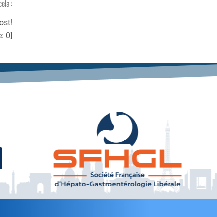
cela :
ost!
e:
0
]