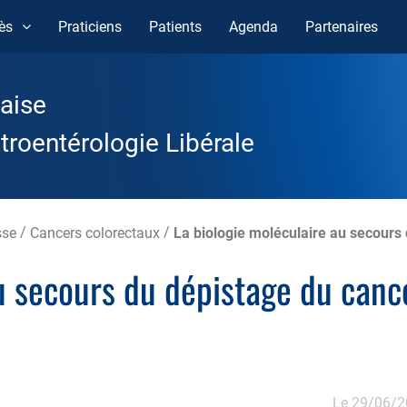
ès
Praticiens
Patients
Agenda
Partenaires
aise
roentérologie Libérale
sse
/
Cancers colorectaux
/
La biologie moléculaire au secours 
u secours du dépistage du canc
Le 29/06/